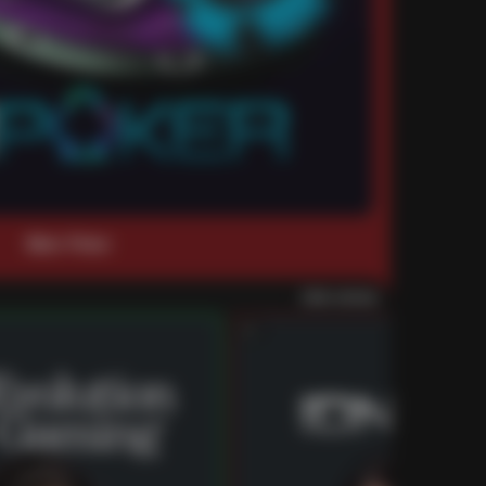
Main Poker
Lihat semua
53