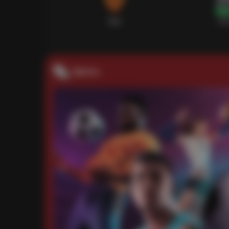
New
PG 
Sports+