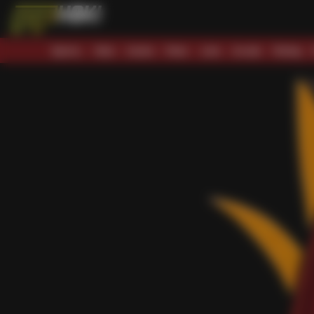
Beranda
Sports+
Slots
Casino
Poker
Lotto
Arcade
Fishing