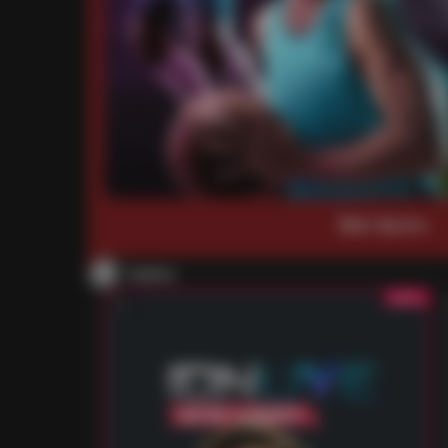
Main Sports+
Casino
53