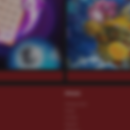
PPHOKI
Tentang Kami
Footer
Contact
Deposit