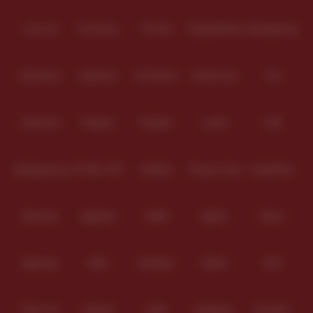
Level Up
Fat Panda
PG Soft
PragmaticPlay
Microgaming
Slot Mania
Habanero
5G Games
Nolimit City
TTG
Askmeslot
Playtech
PlayStar
Live22
CQ9
Spadegaming
PP 98% RTP
FastSpin
Penguin King
SimplePlay
Booming
Yggdrasil
GMW
BigPot
Reevo
Bgaming
BNG
RedTiger
NetEnt
BTG
Play'n Go
Apparat
Nsoft
Minigame
Evolution