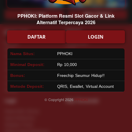
Main Lotto
Main Fishing
PPHOKI: Platform Resmi Slot Gacor & Link
Alternatif Terpercaya 2026
Quick Links
PPHOKI
DAFTAR
LOGIN
Beranda
Tentang Kami
Sports+
Footer
Nama Situs:
PPHOKI
Slots
Contact
Casino
Deposit
Minimal Deposit:
Rp 10,000
Poker
Withdraw
Bonus:
Freechip Seumur Hidup!!
Lotto
Referral
Arcade
Leaderboard
Metode Deposit:
QRIS, Ewallet, Virtual Account
Fishing
© Copyright 2026
PPHOKI
Legal
Stay Connected
Responsible Gaming
Syarat &Ketentuan
Kebijakan Privasi
Referral Syarat &Ketentuan