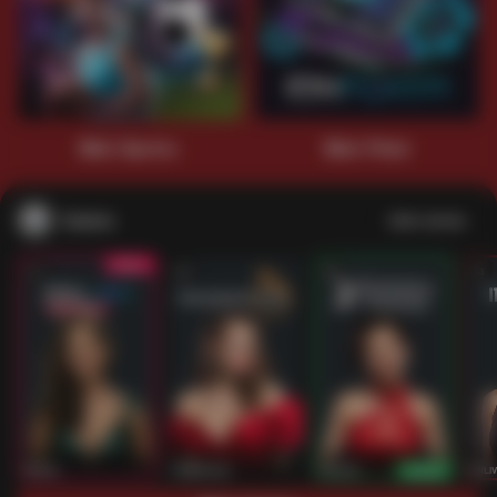
1
2
3
4
5
6
7
8
9
10
11
12
13
14
15
Main Sports+
Main Poker
Casino
Lihat semua
53
201
267
53
IDNLIVE
PragmaticPlay
Evolution
IDNLI