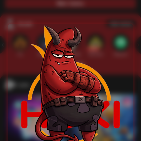
Main Casino
Arcade
Lihat semua
Hot
IDNArcade
PragmaticPlay
Askmeslot
Minigame
Mi
Main Arcade
Lotto
Fishing