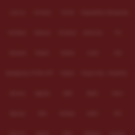
Level Up
Fat Panda
PG Soft
PragmaticPlay
Microgaming
Slot Mania
Habanero
5G Games
Nolimit City
TTG
Askmeslot
Playtech
PlayStar
Live22
CQ9
Spadegaming
PP 98% RTP
FastSpin
Penguin King
SimplePlay
Booming
Yggdrasil
GMW
BigPot
Reevo
Bgaming
BNG
RedTiger
NetEnt
BTG
Play'n Go
Apparat
Nsoft
Minigame
Evolution