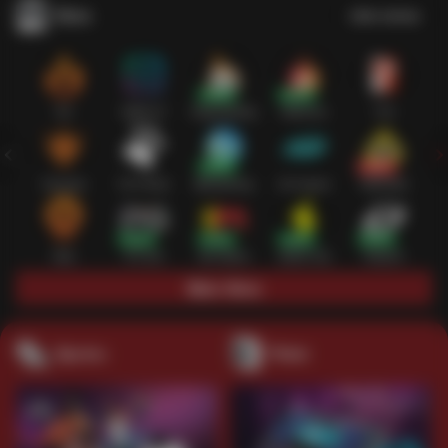
Slots
Lihat semua
Hot
IDNSLOT
PragmaticPlay
Habanero
TTG
Exclusive
Fat Panda
Microgaming
5G Games
Askmeslot
New
PG Soft
Slot Mania
Nolimit City
Playtech
Main Slots
Sports+
Poker