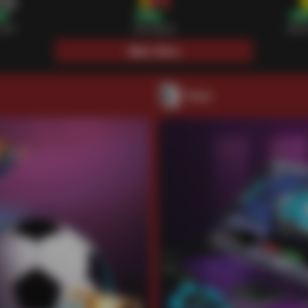
Soft
Slot Mania
Nolimi
Main Slots
Poker