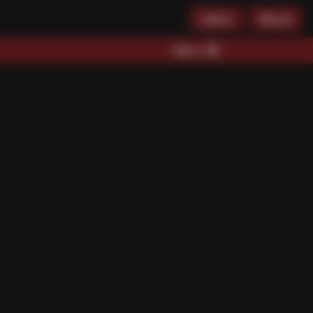
Daftar
Masuk
Menu