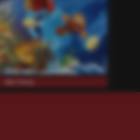
Main Fishing