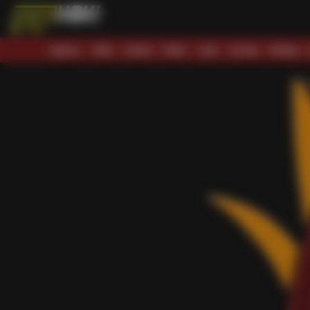
Beranda
Sports+
Slots
Casino
Poker
Lotto
Arcade
Fishing