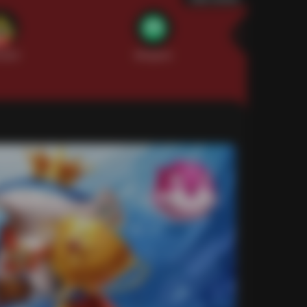
eslot
Minigame
Micro