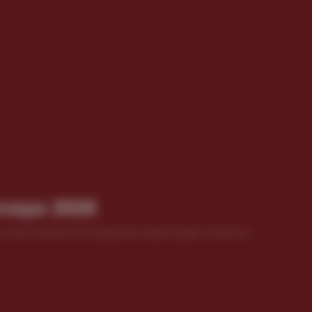
rcaya 2026
. karna winrate rtp live tinggi selalu update dengan minimal bet