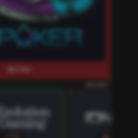
Main Poker
Lihat semua
53