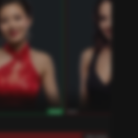
IDNLIVE
Lihat semua