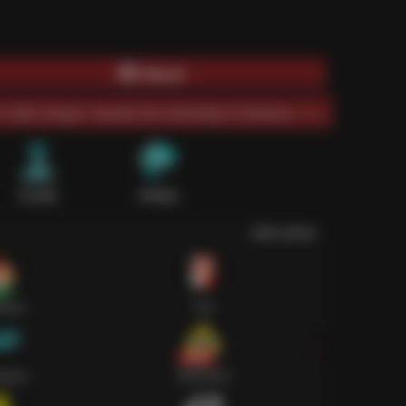
Masuk
tandingi di kelasnya. Segera melangkah ke arena permainan melalui
Arcade
Fishing
Lihat semua
nero
TTG
Play
ames
Askmeslot
Liv