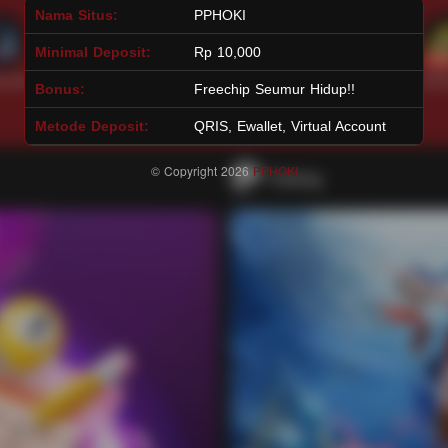
Nama Situs:
PPHOKI
Minimal Deposit:
Rp 10,000
rcade
PragmaticPlay
Askm
Bonus:
Freechip Seumur Hidup!!
Main Arcade
Metode Deposit:
QRIS, Ewallet, Virtual Account
© Copyright 2026
PPHOKI
Fishing
1
2
3
4
5
6
7
8
9
10
11
12
13
14
15