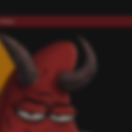
Promosi