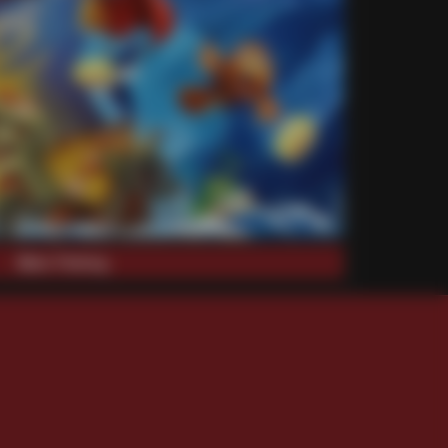
Main Fishing