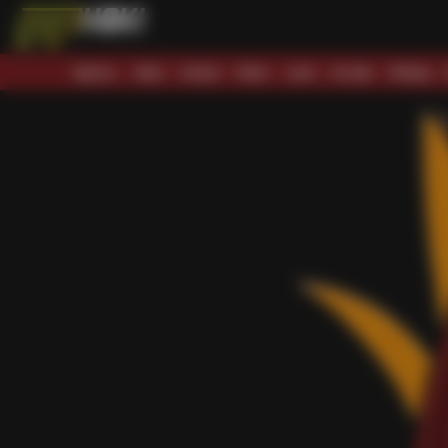
Beranda
Sports+
Slots
Casino
Poker
Lotto
Arcade
Fishing