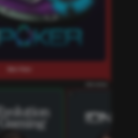
Main Poker
Lihat semua
53